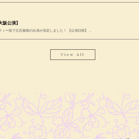
大阪公演】
ー役で立石俊樹の出演が決定しました！ 【公演日程】 ...
View All