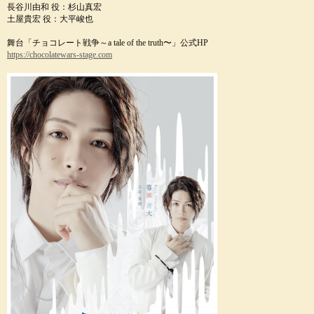
長谷川由和 役：杉山真宏
土屋貴宏 役：大平峻也
舞台「チョコレート戦争～a tale of the truth〜」公式HP
https://chocolatewars-stage.com