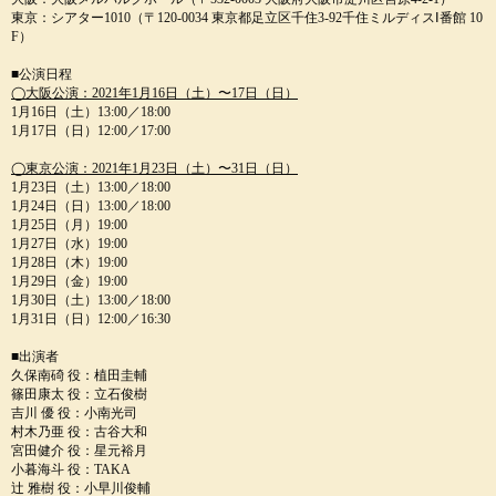
東京：シアター1010（〒120-0034 東京都足立区千住3-92千住ミルディスⅠ番館 10
F）
■公演日程
◯大阪公演：2021年1月16日（土）〜17日（日）
1月16日（土）13:00／18:00
1月17日（日）12:00／17:00
◯東京公演：2021年1月23日（土）〜31日（日）
1月23日（土）13:00／18:00
1月24日（日）13:00／18:00
1月25日（月）19:00
1月27日（水）19:00
1月28日（木）19:00
1月29日（金）19:00
1月30日（土）13:00／18:00
1月31日（日）12:00／16:30
■出演者
久保南碕 役：植田圭輔
篠田康太 役：立石俊樹
吉川 優 役：小南光司
村木乃亜 役：古谷大和
宮田健介 役：星元裕月
小暮海斗 役：TAKA
辻 雅樹 役：小早川俊輔