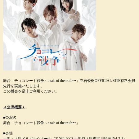
舞台「チョコレート戦争～a tale of the truth〜」立石俊樹OFFICIAL SITE有料会員
先行を実施いたします。
この機会を是非ご利用ください。
＜公演概要＞
■公演名
舞台「チョコレート戦争～a tale of the truth〜」
■会場
大阪：大阪メルパルクホール（〒532-0003 大阪府大阪市淀川区宮原4-2-1）