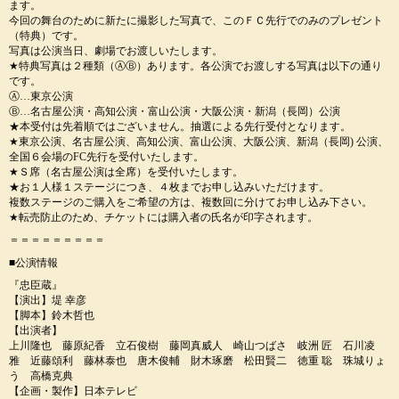
ます。
今回の舞台のために新たに撮影した写真で、このＦＣ先行でのみのプレゼント
（特典）です。
写真は公演当日、劇場でお渡しいたします。
★特典写真は２種類（ⒶⒷ）あります。各公演でお渡しする写真は以下の通り
です。
Ⓐ…東京公演
Ⓑ…名古屋公演・高知公演・富山公演・大阪公演・新潟（長岡）公演
★本受付は先着順ではございません。抽選による先行受付となります。
★東京公演、名古屋公演、高知公演、富山公演、大阪公演、新潟（長岡) 公演、
全国６会場のFC先行を受付いたします。
★Ｓ席（名古屋公演は全席）を受付いたします。
★お１人様１ステージにつき、４枚までお申し込みいただけます。
複数ステージのご購入をご希望の方は、複数回に分けてお申し込み下さい。
★転売防止のため、チケットには購入者の氏名が印字されます。
＝＝＝＝＝＝＝＝＝
■公演情報
『忠臣蔵』
【演出】堤 幸彦
【脚本】鈴木哲也
【出演者】
上川隆也 藤原紀香 立石俊樹 藤岡真威人 崎山つばさ 岐洲 匠 石川凌
雅 近藤頌利 藤林泰也 唐木俊輔 財木琢磨 松田賢二 徳重 聡 珠城りょ
う 高橋克典
【企画・製作】日本テレビ